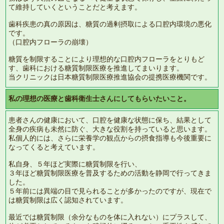
て維持していくということだと考えます。
歯科疾患の真の原因は、糖質の過剰摂取による口腔内環境の悪化
です。
（口腔内フローラの崩壊）
糖質を制限することにより理想的な口腔内フローラをとりもど
す、歯科における糖質制限医療を推進してまいります。
当クリニックは日本糖質制限医療推進協会の提携医療機関です。
私の理想の医療と歯科衛生士さんにしてもらいたいこと。
患者さんの健康において、口腔を健康な状態に保ち、結果として
全身の疾病も未然に防ぐ、大きな役割を持っていると思います。
私個人的には、さらに栄養学の観点からの摂食指導も今後重要に
なってくると考えています。
私自身、５年ほど実際に糖質制限を行い、
３年ほど糖質制限医療を普及するための活動を静岡で行ってきま
した。
５年前には異端の目で見られることが多かったのですが、現在で
は糖質制限は広く認知されています。
最近では糖質制限（余分なものを体に入れない）にプラスして、