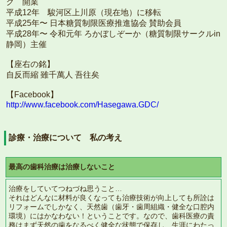
ク 開業
平成12年 駿河区上川原（現在地）に移転
平成25年〜 日本糖質制限医療推進協会 賛助会員
平成28年〜 令和元年 ろかぼしぞーか（糖質制限サークルin
静岡）主催
【座右の銘】
自反而縮 雖千萬人 吾往矣
【Facebook】
http://www.facebook.com/Hasegawa.GDC/
診療・治療について 私の考え
最高の歯科治療は治療しないこと
治療をしていてつねづね思うこと…
それはどんなに材料が良くなっても治療技術が向上しても所詮は
リフォームでしかなく、天然歯（歯牙・歯周組織・健全な口腔内
環境）にはかなわない！ということです。なので、歯科医療の責
務はまず天然の歯をなるべく健全な状態で保存し、生涯にわたっ