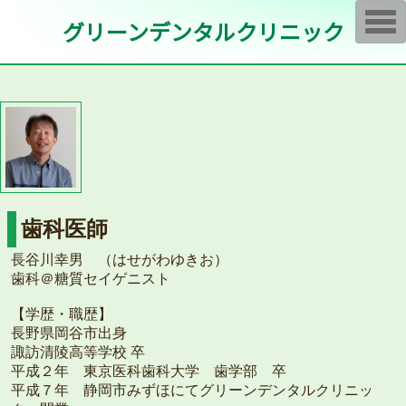
T
グリーンデンタルクリニック
o
g
g
l
e
n
a
v
i
g
a
t
i
o
n
歯科医師
長谷川幸男 （はせがわゆきお）
歯科＠糖質セイゲニスト
【学歴・職歴】
長野県岡谷市出身
諏訪清陵高等学校 卒
平成２年 東京医科歯科大学 歯学部 卒
平成７年 静岡市みずほにてグリーンデンタルクリニッ