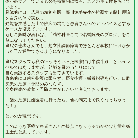
体が必要としているものを積極的に摂る、ことの重要性を感じて
います。
具体的には、広島の精神科医、藤川徳美先生の推奨する藤川理論
を自身の体で実践し、
効能を実感した上で臨床の場でも患者さんへのアドバイスとする
ケースが増えています。
もしご興味があれば、「精神科医こてつ名誉院長のブログ」をご
覧になってください。
当院の患者さんでも、起立性調節障害でほとんど学校に行けなか
った子が通学できるようになりました。
当院スタッフも私の行うそういった医療には半信半疑、というレ
ベルではありますが、効能を目の当たりにして
自ら実践するスタッフも出てきています。
将来的には歯科指導に限らず、摂食指導・栄養指導を行い、口腔
疾患の治療・予防のみならず、
全身疾患の改善・予防に生かしたいと考えております。
「歯の治療に歯医者に行ったら、他の病気まで良くなっちゃっ
た！」
といのが理想です。
このような医療で患者さんとの接点になりうるのがやはり歯科衛
生士だと思っています。