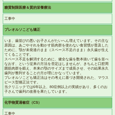
糖質制限医療＆質的栄養療法
工事中
プレオルソこども矯正
いま、歯並びの悪いお子さんがたいへん増えています。その主な
原因は、あごやそれを動かす筋肉群を使わない食習慣が普及した
ために、顎が未発達のまま（スペース不足のまま）永久歯が生え
てくることです。
スペース不足を解消するために、健全な歯を数本抜いて歯を並べ
なおす、という従来の方法を否定はしませんが、きちんと口腔周
囲筋肉群を鍛え、本来の顎のサイズまで成長させ、その結果永久
歯列が整列することの方が理にかなっています。
プレオルソこども矯正法はその考えに基づき開発された、マウス
ピース型矯正法です。
当クリニックでは6年以上、80症例以上の実績があり、多くのお
子さんで歯列の改善を果たしています。
化学物質過敏症（CS）
工事中